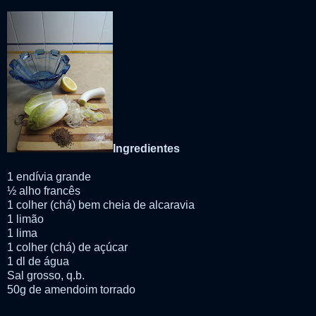
Ingredientes
1 endívia grande
½ alho francês
1 colher (chá) bem cheia de alcaravia
1 limão
1 lima
1 colher (chá) de açúcar
1 dl de água
Sal grosso, q.b.
50g de amendoim torrado