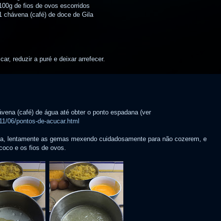
100g de fios de ovos escorridos
1 chávena (café) de doce de Gila
r, reduzir a puré e deixar arrefecer.
ena (café) de água até obter o ponto espadana (ver
1/06/pontos-de-acucar.html
Gila, lentamente as gemas mexendo cuidadosamente para não cozerem, e
coco e os fios de ovos.