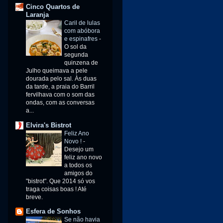
Cinco Quartos de
Laranja
Caril de lulas
com abóbora
e espinafres
-
O sol da
segunda
quinzena de
Julho queimava a pele
dourada pelo sal. Às duas
da tarde, a praia do Barril
fervilhava com o som das
ondas, com as conversas
a...
Elvira's Bistrot
Feliz Ano
Novo !
-
Desejo um
feliz ano novo
a todos os
amigos do
"bistrot". Que 2014 só vos
traga coisas boas ! Até
breve.
Esfera de Sonhos
Se não havia