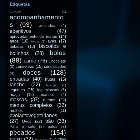
Etiquetas
abacaxi
(1)
acompanhamento
s
(93)
amendoa
(4)
aperitivos
(47)
aproveitamento de restos
(14)
arroz
(10)
aves
(17)
Aveia
(1)
biscoitos e
bebidas
(13)
bolos
bolinhos
(28)
(88)
carne
(76)
Chocolate
conservas
(15)
(3)
curiosidades
doces
(128)
(4)
entradas
(40)
frutas
(15)
lanche
(32)
laranja
(1)
legumes
(15)
leguminosas
(5)
maçã
(18)
marisco
(4)
massas
(37)
menus
(22)
menus completos
(32)
molhos
(11)
ovolactovegetarianos
(27)
pão
(33)
Ovos
(22)
Para o café
(2)
patês
(3)
pecados
(154)
peixe
(32)
pudins
petiscos
(1)