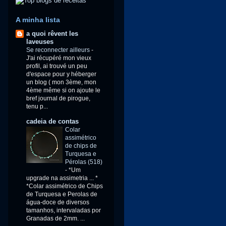
A minha lista
a quoi rêvent les
laveuses
Se reconnecter ailleurs
-
J'ai récupéré mon vieux
profil, ai trouvé un peu
d'espace pour y héberger
un blog ( mon 3ème, mon
4ème même si on ajoute le
bref journal de pirogue,
tenu p...
cadeia de contas
Colar
assimétrico
de chips de
Turquesa e
Pérolas (518)
-
*Um
upgrade na assimetria ... *
*Colar assimétrico de Chips
de Turquesa e Perolas de
água-doce de diversos
tamanhos, intervaladas por
Granadas de 2mm. ...