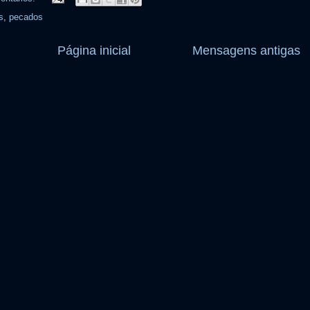
s
,
pecados
Página inicial
Mensagens antigas