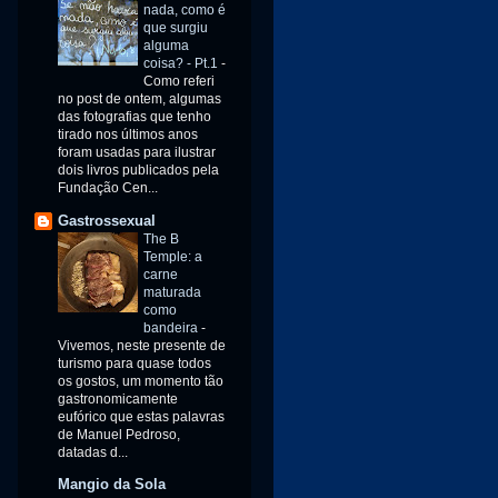
nada, como é
que surgiu
alguma
coisa? - Pt.1
-
Como referi
no post de ontem, algumas
das fotografias que tenho
tirado nos últimos anos
foram usadas para ilustrar
dois livros publicados pela
Fundação Cen...
Gastrossexual
The B
Temple: a
carne
maturada
como
bandeira
-
Vivemos, neste presente de
turismo para quase todos
os gostos, um momento tão
gastronomicamente
eufórico que estas palavras
de Manuel Pedroso,
datadas d...
Mangio da Sola