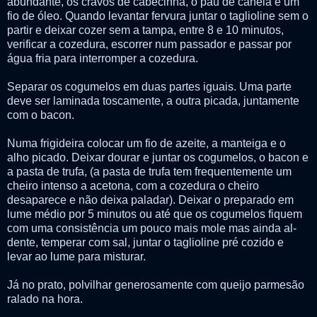
abundante, os cravos de cabecinha, o pau de canela e um
fio de óleo. Quando levantar fervura juntar o taglioline sem o
partir e deixar cozer sem a tampa, entre 8 e 10 minutos,
verificar a cozedura, escorrer num passador e passar por
água fria para interromper a cozedura.
Separar os cogumelos em duas partes iguais. Uma parte
deve ser laminada toscamente, a outra picada, juntamente
com o bacon.
Numa frigideira colocar um fio de azeite, a manteiga e o
alho picado. Deixar dourar e juntar os cogumelos, o bacon e
a pasta de trufa, (a pasta de trufa tem frequentemente um
cheiro intenso a acetona, com a cozedura o cheiro
desaparece e não deixa paladar). Deixar o preparado em
lume médio por 5 minutos ou até que os cogumelos fiquem
com uma consistência um pouco mais mole mas ainda al-
dente, temperar com sal, juntar o taglioline pré cozido e
levar ao lume para misturar.
Já no prato, polvilhar generosamente com queijo parmesão
ralado na hora.