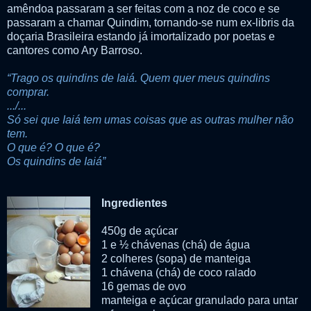
amêndoa passaram a ser feitas com a noz de coco e se
passaram a chamar Quindim, tornando-se num ex-libris da
doçaria Brasileira estando já imortalizado por poetas e
cantores como Ary Barroso.
“Trago os quindins de Iaiá. Quem quer meus quindins
comprar.
.../...
Só sei que Iaiá tem umas coisas que as outras mulher não
tem.
O que é? O que é?
Os quindins de Iaiá”
Ingredientes
450g de açúcar
1 e ½ chávenas (chá) de água
2 colheres (sopa) de manteiga
1 chávena (chá) de coco ralado
16 gemas de ovo
manteiga e açúcar granulado para untar