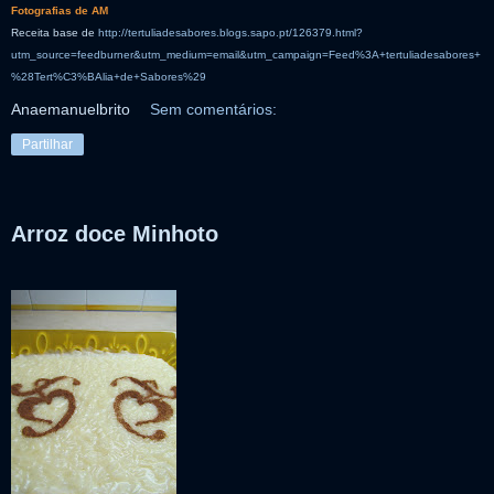
Fotografias de AM
Receita base de
http://tertuliadesabores.blogs.sapo.pt/126379.html?
utm_source=feedburner&utm_medium=email&utm_campaign=Feed%3A+tertuliadesabores+
%28Tert%C3%BAlia+de+Sabores%29
Anaemanuelbrito
Sem comentários:
Partilhar
Arroz doce Minhoto