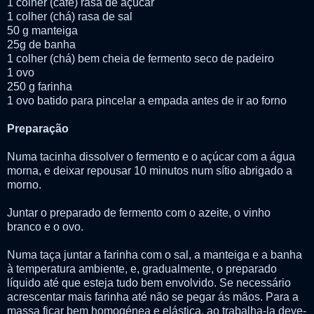
1 colher (café) rasa de açúcar
1 colher (chá) rasa de sal
50 g manteiga
25g de banha
1 colher (chá) bem cheia de fermento seco de padeiro
1 ovo
250 g farinha
1 ovo batido para pincelar a empada antes de ir ao forno
Preparação
Numa tacinha dissolver o fermento e o açúcar com a água
morna, e deixar repousar 10 minutos num sítio abrigado a
morno.
Juntar o preparado de fermento com o azeite, o vinho
branco e o ovo.
Numa taça juntar a farinha com o sal, a manteiga e a banha
à temperatura ambiente, e, gradualmente, o preparado
líquido até que esteja tudo bem envolvido. Se necessário
acrescentar mais farinha até não se pegar ás mãos. Para a
massa ficar bem homogénea e elástica, ao trabalha-la deve-