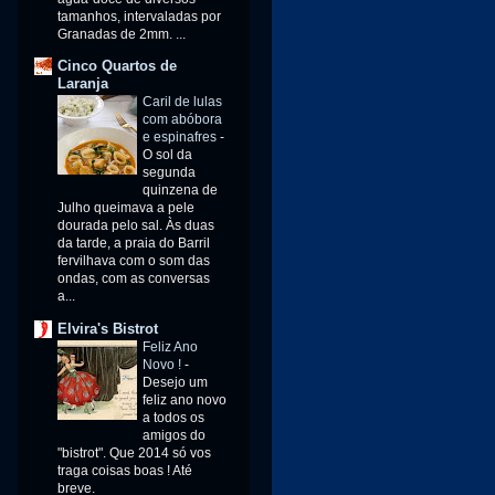
tamanhos, intervaladas por
Granadas de 2mm. ...
Cinco Quartos de
Laranja
Caril de lulas
com abóbora
e espinafres
-
O sol da
segunda
quinzena de
Julho queimava a pele
dourada pelo sal. Às duas
da tarde, a praia do Barril
fervilhava com o som das
ondas, com as conversas
a...
Elvira's Bistrot
Feliz Ano
Novo !
-
Desejo um
feliz ano novo
a todos os
amigos do
"bistrot". Que 2014 só vos
traga coisas boas ! Até
breve.