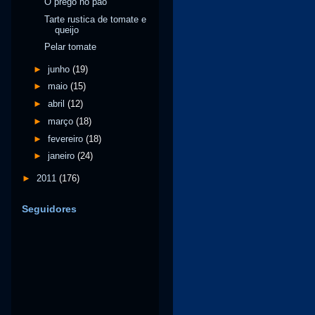
O prego no pão
Tarte rustica de tomate e
queijo
Pelar tomate
►
junho
(19)
►
maio
(15)
►
abril
(12)
►
março
(18)
►
fevereiro
(18)
►
janeiro
(24)
►
2011
(176)
Seguidores