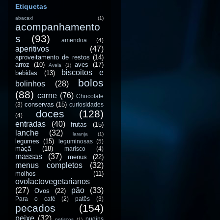
Etiquetas
abacaxi
(1)
acompanhamento
s
(93)
amendoa
(4)
aperitivos
(47)
aproveitamento de restos
(14)
arroz
(10)
aves
(17)
Aveia
(1)
biscoitos e
bebidas
(13)
bolos
bolinhos
(28)
(88)
carne
(76)
Chocolate
conservas
(15)
(3)
curiosidades
doces
(128)
(4)
entradas
(40)
frutas
(15)
lanche
(32)
laranja
(1)
legumes
(15)
leguminosas
(5)
maçã
(18)
marisco
(4)
massas
(37)
menus
(22)
menus completos
(32)
molhos
(11)
ovolactovegetarianos
(27)
pão
(33)
Ovos
(22)
Para o café
(2)
patês
(3)
pecados
(154)
peixe
(32)
pudins
petiscos
(1)