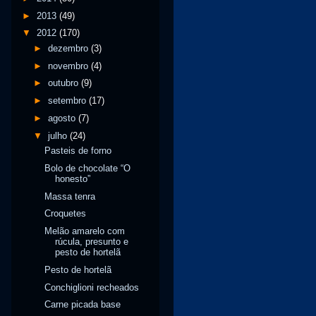
►
2013
(49)
▼
2012
(170)
►
dezembro
(3)
►
novembro
(4)
►
outubro
(9)
►
setembro
(17)
►
agosto
(7)
▼
julho
(24)
Pasteis de forno
Bolo de chocolate “O
honesto”
Massa tenra
Croquetes
Melão amarelo com
rúcula, presunto e
pesto de hortelã
Pesto de hortelã
Conchiglioni recheados
Carne picada base