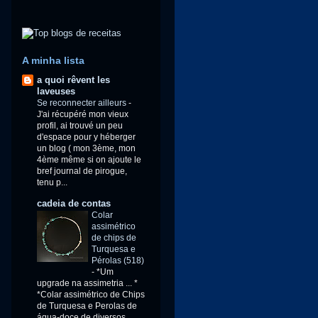
A minha lista
a quoi rêvent les
laveuses
Se reconnecter ailleurs
-
J'ai récupéré mon vieux
profil, ai trouvé un peu
d'espace pour y héberger
un blog ( mon 3ème, mon
4ème même si on ajoute le
bref journal de pirogue,
tenu p...
cadeia de contas
Colar
assimétrico
de chips de
Turquesa e
Pérolas (518)
-
*Um
upgrade na assimetria ... *
*Colar assimétrico de Chips
de Turquesa e Perolas de
água-doce de diversos