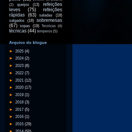
refeições
queijos
(13)
(2)
leves
(75)
refeições
rápidas
(63)
saladas
(18)
sobremesas
salgados
(18)
(67)
sopas
(19)
Tecnicas
(4)
técnicas
(44)
temperos
(5)
Arquivo do blogue
►
2025
(4)
►
2024
(2)
►
2023
(8)
►
2022
(7)
►
2021
(12)
►
2020
(17)
►
2019
(1)
►
2018
(3)
►
2017
(5)
►
2016
(1)
►
2015
(29)
►
2014
(50)