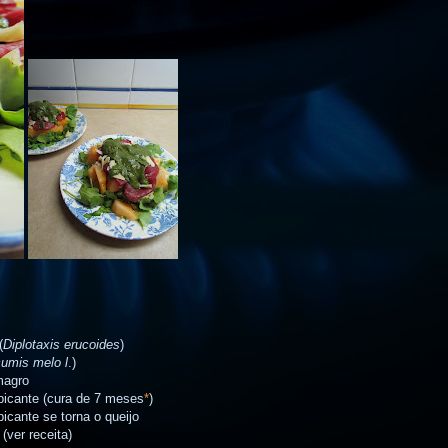
(
Diplotaxis erucoides
)
umis melo l
.)
magro
, picante (cura de 7 meses
*
)
icante se torna o queijo
(ver receita)