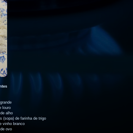
ntes
 grande
e louro
 de alho
s (sopa) de farinha de trigo
e vinho branco
 de ovo