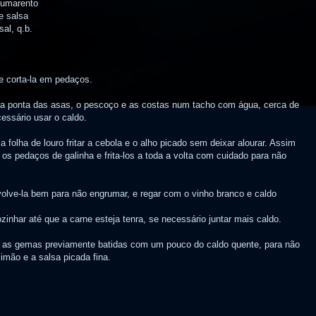
sumarento
e salsa
sal, q.b.
 e corta-la em pedaços.
o a ponta das asas, o pescoço e as costas num tacho com água, cerca de
ecessário usar o caldo.
folha de louro fritar a cebola e o alho picado sem deixar alourar. Assim
r os pedaços de galinha e frita-los a toda a volta com cuidado para não
nvolve-la bem para não engrumar, e regar com o vinho branco e caldo
ozinhar até que a carne esteja tenra, se necessário juntar mais caldo.
ar as gemas previamente batidas com um pouco do caldo quente, para não
mão e a salsa picada fina.