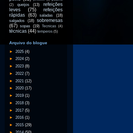
refeições
queijos
(13)
(2)
leves
(75)
refeições
rápidas
(63)
saladas
(18)
sobremesas
salgados
(18)
(67)
sopas
(19)
Tecnicas
(4)
técnicas
(44)
temperos
(5)
Arquivo do blogue
►
2025
(4)
►
2024
(2)
►
2023
(8)
►
2022
(7)
►
2021
(12)
►
2020
(17)
►
2019
(1)
►
2018
(3)
►
2017
(5)
►
2016
(1)
►
2015
(29)
►
2014
(50)