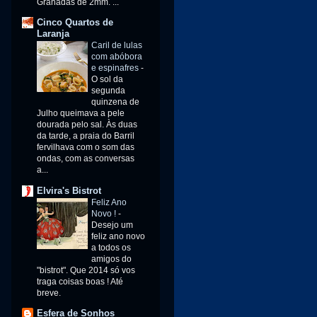
Granadas de 2mm. ...
Cinco Quartos de
Laranja
Caril de lulas
com abóbora
e espinafres
-
O sol da
segunda
quinzena de
Julho queimava a pele
dourada pelo sal. Às duas
da tarde, a praia do Barril
fervilhava com o som das
ondas, com as conversas
a...
Elvira's Bistrot
Feliz Ano
Novo !
-
Desejo um
feliz ano novo
a todos os
amigos do
"bistrot". Que 2014 só vos
traga coisas boas ! Até
breve.
Esfera de Sonhos