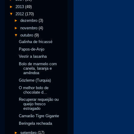
►
2013
(49)
▼
2012
(170)
►
dezembro
(3)
►
novembro
(4)
▼
outubro
(9)
Galinha de fricassé
Papos-de-Anjo
Vestir a lasanha
Bolo de marmelo com
canela, laranja e
amêndoa
Gözleme (Turquia)
O melhor bolo de
chocolate d...
Recuperar requeijão ou
queijo fresco
estragado
Camarão Tigre Gigante
Beringela recheada
►
setembro
(17)