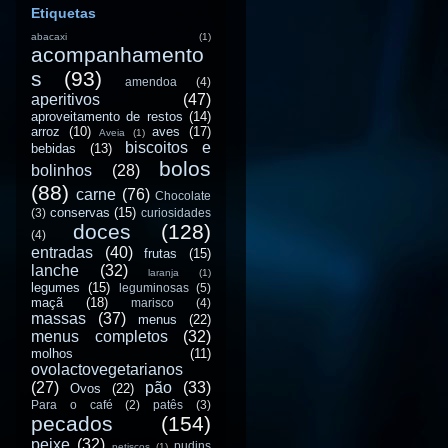
Etiquetas
abacaxi
(1)
acompanhamento
s
(93)
amendoa
(4)
aperitivos
(47)
aproveitamento de restos
(14)
arroz
(10)
aves
(17)
Aveia
(1)
biscoitos e
bebidas
(13)
bolos
bolinhos
(28)
(88)
carne
(76)
Chocolate
conservas
(15)
(3)
curiosidades
doces
(128)
(4)
entradas
(40)
frutas
(15)
lanche
(32)
laranja
(1)
legumes
(15)
leguminosas
(5)
maçã
(18)
marisco
(4)
massas
(37)
menus
(22)
menus completos
(32)
molhos
(11)
ovolactovegetarianos
(27)
pão
(33)
Ovos
(22)
Para o café
(2)
patês
(3)
pecados
(154)
peixe
(32)
pudins
petiscos
(1)