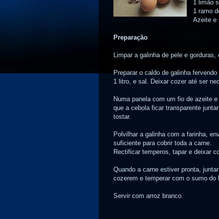
1 limão 
1 ramo d
Azeite e 
Preparação
Limpar a galinha de pele e gorduras,
Preparar o caldo de galinha fervend
1 litro, e sal. Deixar cozer até ser n
Numa panela com um fio de azeite e a 
que a cebola ficar transparente junta
tostar.
Polvilhar a galinha com a farinha, e
suficiente para cobrir toda a carne.
Rectificar temperos, tapar e deixar c
Quando a carne estiver pronta, junt
cozerem e temperar com o sumo do li
Servir com arroz branco.