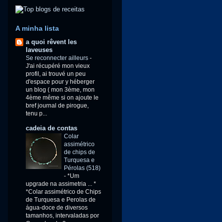
A minha lista
a quoi rêvent les
laveuses
Se reconnecter ailleurs
-
J'ai récupéré mon vieux
profil, ai trouvé un peu
d'espace pour y héberger
un blog ( mon 3ème, mon
4ème même si on ajoute le
bref journal de pirogue,
tenu p...
cadeia de contas
Colar
assimétrico
de chips de
Turquesa e
Pérolas (518)
-
*Um
upgrade na assimetria ... *
*Colar assimétrico de Chips
de Turquesa e Perolas de
água-doce de diversos
tamanhos, intervaladas por