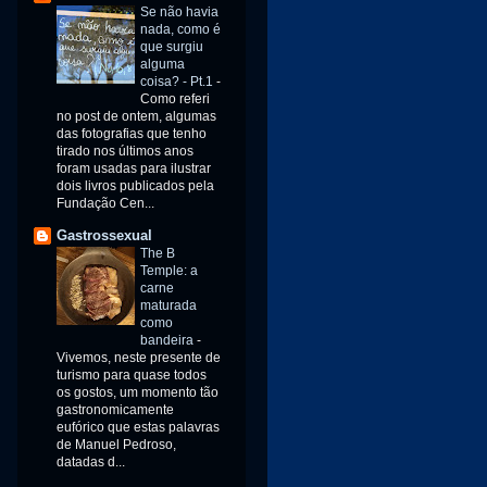
Se não havia
nada, como é
que surgiu
alguma
coisa? - Pt.1
-
Como referi
no post de ontem, algumas
das fotografias que tenho
tirado nos últimos anos
foram usadas para ilustrar
dois livros publicados pela
Fundação Cen...
Gastrossexual
The B
Temple: a
carne
maturada
como
bandeira
-
Vivemos, neste presente de
turismo para quase todos
os gostos, um momento tão
gastronomicamente
eufórico que estas palavras
de Manuel Pedroso,
datadas d...