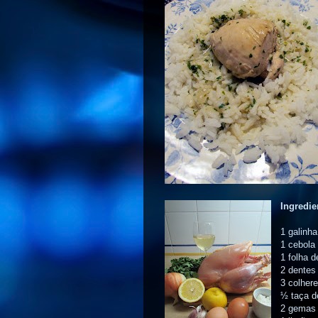
Ingredie
1 galinha
1 cebola
1 folha d
2 dentes
3 colhere
½ taça d
2 gemas