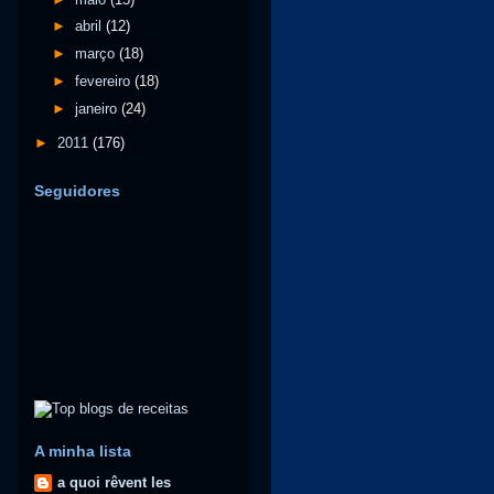
►
abril
(12)
►
março
(18)
►
fevereiro
(18)
►
janeiro
(24)
►
2011
(176)
Seguidores
A minha lista
a quoi rêvent les