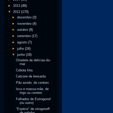
►
2013
(49)
▼
2012
(170)
►
dezembro
(3)
►
novembro
(4)
►
outubro
(9)
►
setembro
(17)
►
agosto
(7)
►
julho
(24)
▼
junho
(19)
Omelete de delícias-do-
mar
Cebola frita
Calzone de bresaola
Pão azedo, de centeio
Isco e massa-mãe, de
trigo ou centeio
Folhados de Estrogonof
(ou outro)
"Espèce" de strogonoff
de galinha