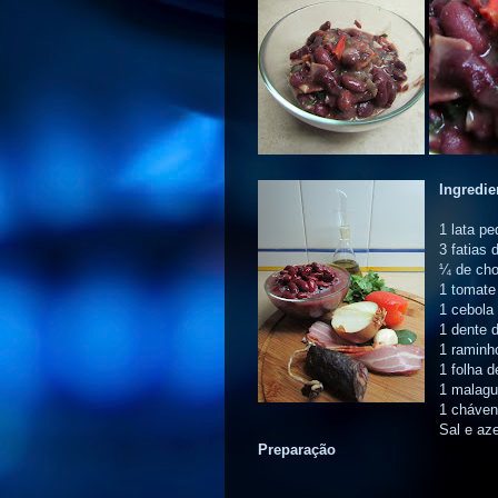
Ingredie
1 lata p
3 fatias
¼ de cho
1 tomate
1 cebola
1 dente 
1 raminh
1 folha d
1 malagu
1 cháven
Sal e aze
Preparação