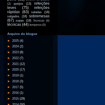
refeições
queijos
(13)
(2)
leves
(75)
refeições
rápidas
(63)
saladas
(18)
sobremesas
salgados
(18)
(67)
sopas
(19)
Tecnicas
(4)
técnicas
(44)
temperos
(5)
Arquivo do blogue
►
2025
(4)
►
2024
(2)
►
2023
(8)
►
2022
(7)
►
2021
(12)
►
2020
(17)
►
2019
(1)
►
2018
(3)
►
2017
(5)
►
2016
(1)
►
2015
(29)
►
2014
(50)