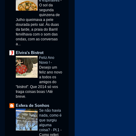
e espinafres
-
O sol da
segunda
quinzena de
Julho queimava a pele
dourada pelo sal. Às duas
da tarde, a praia do Barril
fervilhava com o som das
ondas, com as conversas
a...
Elvira's Bistrot
Feliz Ano
Novo !
-
Desejo um
feliz ano novo
a todos os
amigos do
"bistrot". Que 2014 só vos
traga coisas boas ! Até
breve.
Esfera de Sonhos
Se não havia
nada, como é
que surgiu
alguma
coisa? - Pt.1
-
Como referi