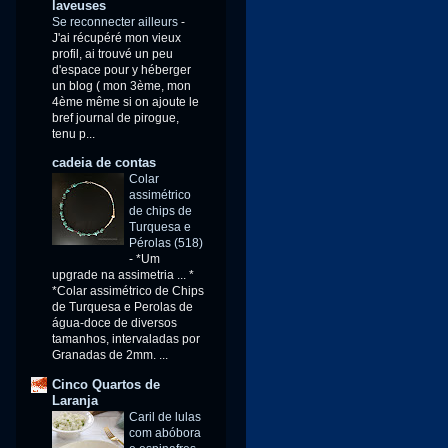
laveuses
Se reconnecter ailleurs
-
J'ai récupéré mon vieux
profil, ai trouvé un peu
d'espace pour y héberger
un blog ( mon 3ème, mon
4ème même si on ajoute le
bref journal de pirogue,
tenu p...
cadeia de contas
Colar
assimétrico
de chips de
Turquesa e
Pérolas (518)
-
*Um
upgrade na assimetria ... *
*Colar assimétrico de Chips
de Turquesa e Perolas de
água-doce de diversos
tamanhos, intervaladas por
Granadas de 2mm. ...
Cinco Quartos de
Laranja
Caril de lulas
com abóbora