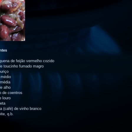
ntes
equena de feijão vermelho cozido
 de toucinho fumado magro
uriço
 médio
 média
de alho
o de coentros
e louro
eta
a (café) de vinho branco
ite, q.b.