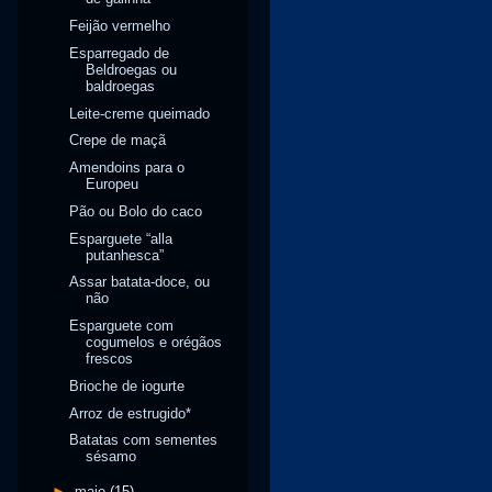
Feijão vermelho
Esparregado de
Beldroegas ou
baldroegas
Leite-creme queimado
Crepe de maçã
Amendoins para o
Europeu
Pão ou Bolo do caco
Esparguete “alla
putanhesca”
Assar batata-doce, ou
não
Esparguete com
cogumelos e orégãos
frescos
Brioche de iogurte
Arroz de estrugido*
Batatas com sementes
sésamo
►
maio
(15)