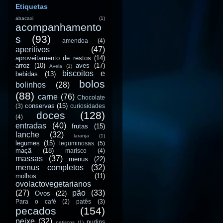
Etiquetas
abacaxi
(1)
acompanhamento
s
(93)
amendoa
(4)
aperitivos
(47)
aproveitamento de restos
(14)
arroz
(10)
aves
(17)
Aveia
(1)
biscoitos e
bebidas
(13)
bolos
bolinhos
(28)
(88)
carne
(76)
Chocolate
conservas
(15)
(3)
curiosidades
doces
(128)
(4)
entradas
(40)
frutas
(15)
lanche
(32)
laranja
(1)
legumes
(15)
leguminosas
(5)
maçã
(18)
marisco
(4)
massas
(37)
menus
(22)
menus completos
(32)
molhos
(11)
ovolactovegetarianos
(27)
pão
(33)
Ovos
(22)
Para o café
(2)
patês
(3)
pecados
(154)
peixe
(32)
pudins
petiscos
(1)