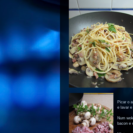
Picar o a
e lavar e
Num wok 
bacon e u