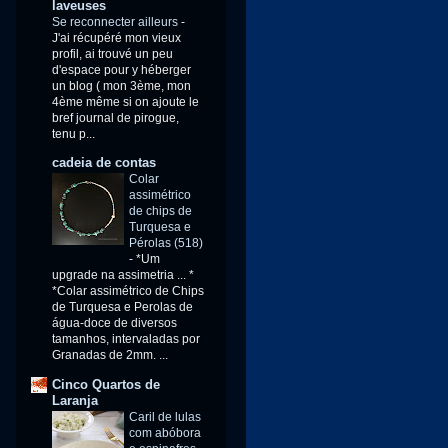
laveuses
Se reconnecter ailleurs
-
J'ai récupéré mon vieux
profil, ai trouvé un peu
d'espace pour y héberger
un blog ( mon 3ème, mon
4ème même si on ajoute le
bref journal de pirogue,
tenu p...
cadeia de contas
Colar
assimétrico
de chips de
Turquesa e
Pérolas (518)
-
*Um
upgrade na assimetria ... *
*Colar assimétrico de Chips
de Turquesa e Perolas de
água-doce de diversos
tamanhos, intervaladas por
Granadas de 2mm. ...
Cinco Quartos de
Laranja
Caril de lulas
com abóbora