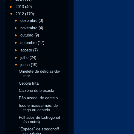
►
2013
(49)
▼
2012
(170)
►
dezembro
(3)
►
novembro
(4)
►
outubro
(9)
►
setembro
(17)
►
agosto
(7)
►
julho
(24)
▼
junho
(19)
Omelete de delícias-do-
mar
Cebola frita
Calzone de bresaola
Pão azedo, de centeio
Isco e massa-mãe, de
trigo ou centeio
Folhados de Estrogonof
(ou outro)
"Espèce" de strogonoff
de galinha