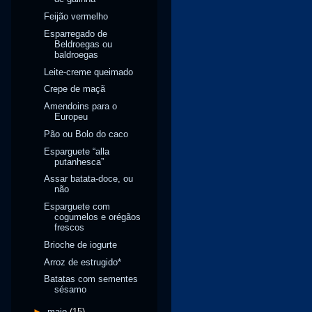
Feijão vermelho
Esparregado de
Beldroegas ou
baldroegas
Leite-creme queimado
Crepe de maçã
Amendoins para o
Europeu
Pão ou Bolo do caco
Esparguete “alla
putanhesca”
Assar batata-doce, ou
não
Esparguete com
cogumelos e orégãos
frescos
Brioche de iogurte
Arroz de estrugido*
Batatas com sementes
sésamo
►
maio
(15)