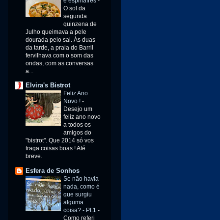
e espinafres
-
O sol da
segunda
quinzena de
Julho queimava a pele
dourada pelo sal. Às duas
da tarde, a praia do Barril
fervilhava com o som das
ondas, com as conversas
a...
Elvira's Bistrot
Feliz Ano
Novo !
-
Desejo um
feliz ano novo
a todos os
amigos do
"bistrot". Que 2014 só vos
traga coisas boas ! Até
breve.
Esfera de Sonhos
Se não havia
nada, como é
que surgiu
alguma
coisa? - Pt.1
-
Como referi