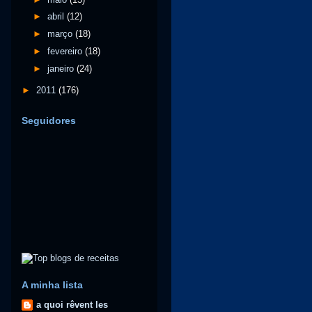
►
abril
(12)
►
março
(18)
►
fevereiro
(18)
►
janeiro
(24)
►
2011
(176)
Seguidores
A minha lista
a quoi rêvent les