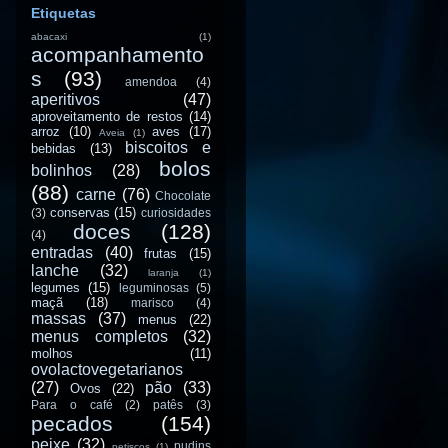
Etiquetas
abacaxi
(1)
acompanhamento
s
(93)
amendoa
(4)
aperitivos
(47)
aproveitamento de restos
(14)
arroz
(10)
aves
(17)
Aveia
(1)
biscoitos e
bebidas
(13)
bolos
bolinhos
(28)
(88)
carne
(76)
Chocolate
conservas
(15)
(3)
curiosidades
doces
(128)
(4)
entradas
(40)
frutas
(15)
lanche
(32)
laranja
(1)
legumes
(15)
leguminosas
(5)
maçã
(18)
marisco
(4)
massas
(37)
menus
(22)
menus completos
(32)
molhos
(11)
ovolactovegetarianos
(27)
pão
(33)
Ovos
(22)
Para o café
(2)
patês
(3)
pecados
(154)
peixe
(32)
pudins
petiscos
(1)