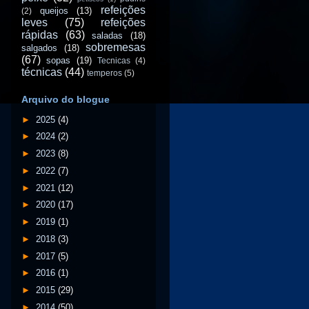
refeições
queijos
(13)
(2)
leves
(75)
refeições
rápidas
(63)
saladas
(18)
sobremesas
salgados
(18)
(67)
sopas
(19)
Tecnicas
(4)
técnicas
(44)
temperos
(5)
Arquivo do blogue
►
2025
(4)
►
2024
(2)
►
2023
(8)
►
2022
(7)
►
2021
(12)
►
2020
(17)
►
2019
(1)
►
2018
(3)
►
2017
(5)
►
2016
(1)
►
2015
(29)
►
2014
(50)