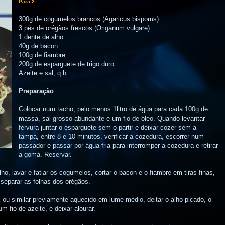
Para 2
300g de cogumelos brancos (Agaricus bisporus)
3 pés de orégãos frescos (Origanum vulgare)
1 dente de alho
40g de bacon
100g de fiambre
200g de esparguete de trigo duro
Azeite e sal, q.b.
Preparação
Colocar num tacho, pelo menos 1litro de água para cada 100g de
massa, sal grosso abundante e um fio de óleo. Quando levantar
fervura juntar o esparguete sem o partir e deixar cozer sem a
tampa, entre 8 e 10 minutos, verificar a cozedura, escorrer num
passador e passar por água fria para interromper a cozedura e retirar
a goma. Reservar.
lho, lavar e fatiar os cogumelos, cortar o bacon e o fiambre em tiras finas,
 separar as folhas dos orégãos.
ou similar previamente aquecido em lume médio, deitar o alho picado, o
m fio de azeite, e deixar alourar.