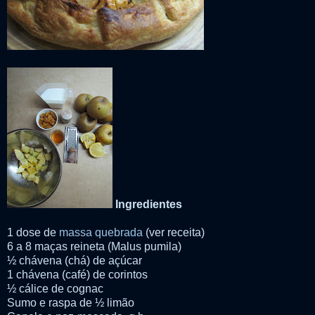
Ingredientes
1 dose de
massa quebrada
(ver receita)
6 a 8 maças reineta (Malus pumila)
½ chávena (chá) de açúcar
1 chávena (café) de corintos
½ cálice de cognac
Sumo e raspa de ½ limão