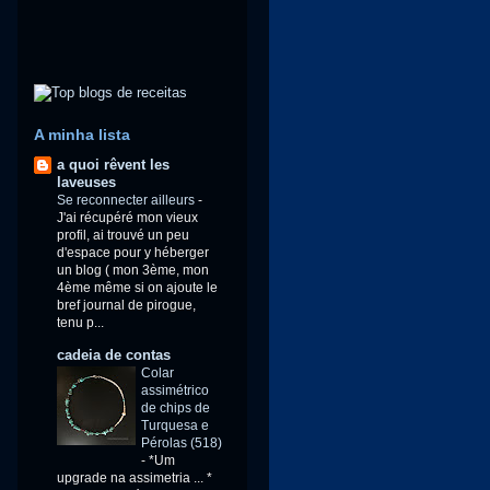
A minha lista
a quoi rêvent les
laveuses
Se reconnecter ailleurs
-
J'ai récupéré mon vieux
profil, ai trouvé un peu
d'espace pour y héberger
un blog ( mon 3ème, mon
4ème même si on ajoute le
bref journal de pirogue,
tenu p...
cadeia de contas
Colar
assimétrico
de chips de
Turquesa e
Pérolas (518)
-
*Um
upgrade na assimetria ... *