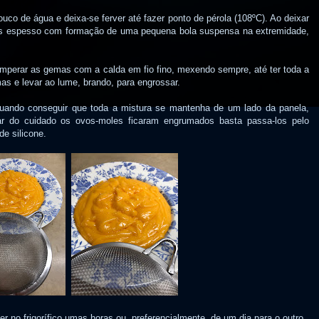
co de água e deixa-se ferver até fazer ponto de pérola (108ºC). Ao deixar
ais espesso com formação de uma pequena bola suspensa na extremidade,
temperar as gemas com a calda em fio fino, mexendo sempre, até ter toda a
as e levar ao lume, brando, para engrossar.
quando conseguir que toda a mistura se mantenha de um lado da panela,
sar do cuidado os ovos-moles ficaram engrumados basta passa-los pelo
e silicone.
cer no frigorífico umas horas ou, preferencialmente, de um dia para o outro.