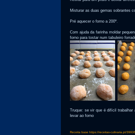
Misturar as duas gemas sobrantes c
Pré aquecer o forno a 200º.
Com ajuda da farinha moldar pequen
forno para tostar num tabuleiro forrad
Truque: se vir que é difícil trabalh
levar ao forno
Receita base https://receitas-culinaria.pt/399