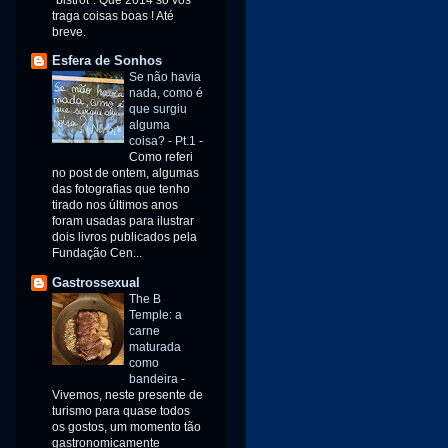
traga coisas boas ! Até
breve.
Esfera de Sonhos
Se não havia
nada, como é
que surgiu
alguma
coisa? - Pt.1
-
Como referi
no post de ontem, algumas
das fotografias que tenho
tirado nos últimos anos
foram usadas para ilustrar
dois livros publicados pela
Fundação Cen...
Gastrossexual
The B
Temple: a
carne
maturada
como
bandeira
-
Vivemos, neste presente de
turismo para quase todos
os gostos, um momento tão
gastronomicamente