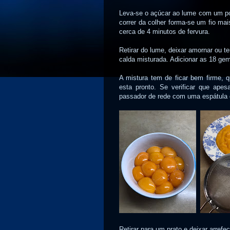
Leva-se o açúcar ao lume com um pou
correr da colher forma-se um fio m
cerca de 4 minutos de fervura.
Retirar do lume, deixar amornar ou 
calda misturada. Adicionar as 18 gem
A mistura tem de ficar bem firme, 
esta pronto. Se verificar que ape
passador de rede com uma espátula d
Retirar para um prato e deixar arrefe