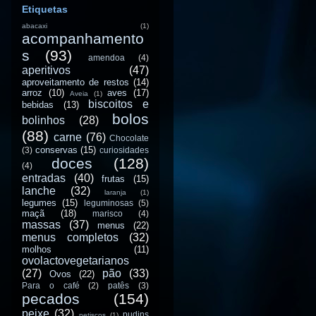
Etiquetas
abacaxi
(1)
acompanhamento
s
(93)
amendoa
(4)
aperitivos
(47)
aproveitamento de restos
(14)
arroz
(10)
aves
(17)
Aveia
(1)
biscoitos e
bebidas
(13)
bolos
bolinhos
(28)
(88)
carne
(76)
Chocolate
conservas
(15)
(3)
curiosidades
doces
(128)
(4)
entradas
(40)
frutas
(15)
lanche
(32)
laranja
(1)
legumes
(15)
leguminosas
(5)
maçã
(18)
marisco
(4)
massas
(37)
menus
(22)
menus completos
(32)
molhos
(11)
ovolactovegetarianos
(27)
pão
(33)
Ovos
(22)
Para o café
(2)
patês
(3)
pecados
(154)
peixe
(32)
pudins
petiscos
(1)