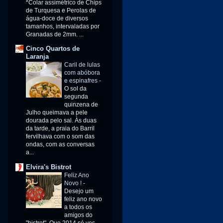
*Colar assimétrico de Chips
de Turquesa e Perolas de
água-doce de diversos
tamanhos, intervaladas por
Granadas de 2mm. ...
Cinco Quartos de
Laranja
Caril de lulas
com abóbora
e espinafres
-
O sol da
segunda
quinzena de
Julho queimava a pele
dourada pelo sal. Às duas
da tarde, a praia do Barril
fervilhava com o som das
ondas, com as conversas
a...
Elvira's Bistrot
Feliz Ano
Novo !
-
Desejo um
feliz ano novo
a todos os
amigos do
"bistrot". Que 2014 só vos