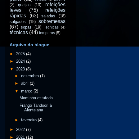
refeições
queijos
(13)
(2)
leves
(75)
refeições
rápidas
(63)
saladas
(18)
sobremesas
salgados
(18)
(67)
sopas
(19)
Tecnicas
(4)
técnicas
(44)
temperos
(5)
Arquivo do blogue
►
2025
(4)
►
2024
(2)
▼
2023
(8)
►
dezembro
(1)
►
abril
(1)
▼
março
(2)
Maminha estufada
Frango Tandoori à
Alentejana
►
fevereiro
(4)
►
2022
(7)
►
2021
(12)