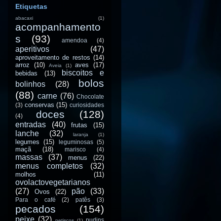
Etiquetas
abacaxi
(1)
acompanhamento
s
(93)
amendoa
(4)
aperitivos
(47)
aproveitamento de restos
(14)
arroz
(10)
aves
(17)
Aveia
(1)
biscoitos e
bebidas
(13)
bolos
bolinhos
(28)
(88)
carne
(76)
Chocolate
conservas
(15)
(3)
curiosidades
doces
(128)
(4)
entradas
(40)
frutas
(15)
lanche
(32)
laranja
(1)
legumes
(15)
leguminosas
(5)
maçã
(18)
marisco
(4)
massas
(37)
menus
(22)
menus completos
(32)
molhos
(11)
ovolactovegetarianos
(27)
pão
(33)
Ovos
(22)
Para o café
(2)
patês
(3)
pecados
(154)
peixe
(32)
pudins
petiscos
(1)