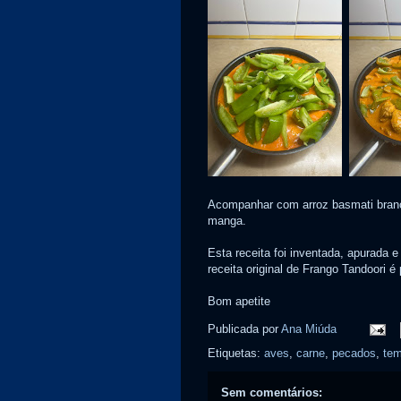
Acompanhar com arroz basmati branco
manga.
Esta receita foi inventada, apurada
receita original de Frango Tandoori é
Bom apetite
Publicada por
Ana Miúda
Etiquetas:
aves
,
carne
,
pecados
,
te
Sem comentários: