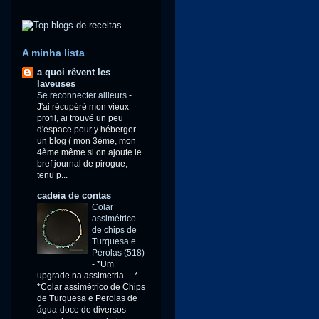
A minha lista
a quoi rêvent les
laveuses
Se reconnecter ailleurs
-
J'ai récupéré mon vieux
profil, ai trouvé un peu
d'espace pour y héberger
un blog ( mon 3ème, mon
4ème même si on ajoute le
bref journal de pirogue,
tenu p...
cadeia de contas
Colar
assimétrico
de chips de
Turquesa e
Pérolas (518)
-
*Um
upgrade na assimetria ... *
*Colar assimétrico de Chips
de Turquesa e Perolas de
água-doce de diversos