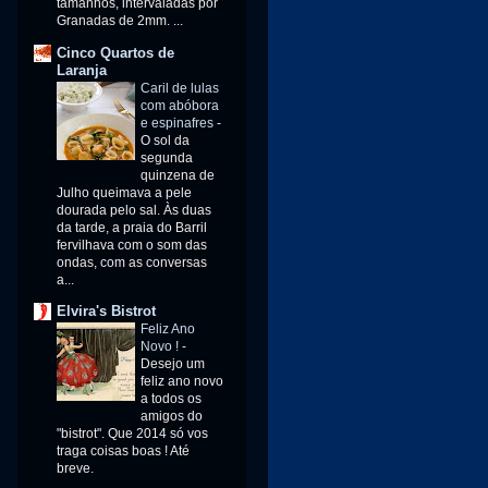
tamanhos, intervaladas por
Granadas de 2mm. ...
Cinco Quartos de
Laranja
Caril de lulas
com abóbora
e espinafres
-
O sol da
segunda
quinzena de
Julho queimava a pele
dourada pelo sal. Às duas
da tarde, a praia do Barril
fervilhava com o som das
ondas, com as conversas
a...
Elvira's Bistrot
Feliz Ano
Novo !
-
Desejo um
feliz ano novo
a todos os
amigos do
"bistrot". Que 2014 só vos
traga coisas boas ! Até
breve.