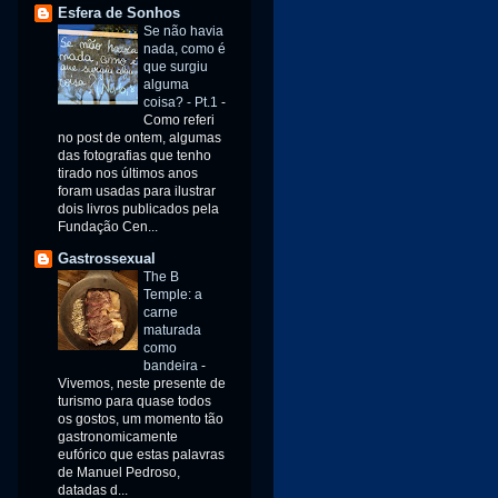
Esfera de Sonhos
Se não havia
nada, como é
que surgiu
alguma
coisa? - Pt.1
-
Como referi
no post de ontem, algumas
das fotografias que tenho
tirado nos últimos anos
foram usadas para ilustrar
dois livros publicados pela
Fundação Cen...
Gastrossexual
The B
Temple: a
carne
maturada
como
bandeira
-
Vivemos, neste presente de
turismo para quase todos
os gostos, um momento tão
gastronomicamente
eufórico que estas palavras
de Manuel Pedroso,
datadas d...