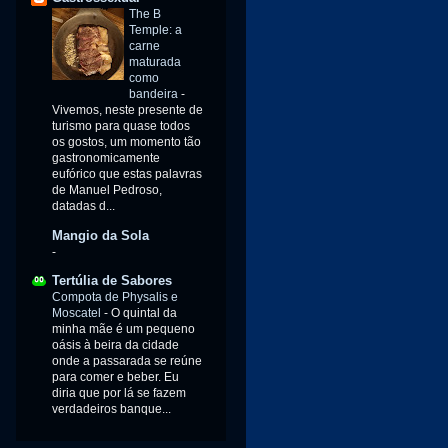
The B
Temple: a
carne
maturada
como
bandeira
-
Vivemos, neste presente de
turismo para quase todos
os gostos, um momento tão
gastronomicamente
eufórico que estas palavras
de Manuel Pedroso,
datadas d...
Mangio da Sola
-
Tertúlia de Sabores
Compota de Physalis e
Moscatel
-
O quintal da
minha mãe é um pequeno
oásis à beira da cidade
onde a passarada se reúne
para comer e beber. Eu
diria que por lá se fazem
verdadeiros banque...