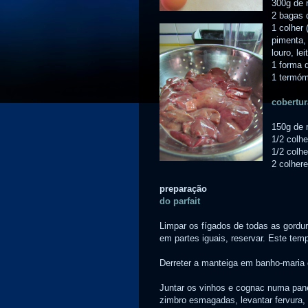
300g de 
2 bagas 
1 colher 
pimenta, 
louro, le
1 forma d
1 termóm
cobertur
150g de 
1/2 colhe
1/2 colhe
2 colher
preparação
do parfait
Limpar os fígados de todas as gordura
em partes iguais, reservar. Este tem
Derreter a manteiga em banho-maria o
Juntar os vinhos e cognac numa panel
zimbro esmagadas, levantar fervura, 