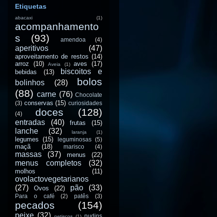
Etiquetas
abacaxi
(1)
acompanhamento
s
(93)
amendoa
(4)
aperitivos
(47)
aproveitamento de restos
(14)
arroz
(10)
aves
(17)
Aveia
(1)
biscoitos e
bebidas
(13)
bolos
bolinhos
(28)
(88)
carne
(76)
Chocolate
conservas
(15)
(3)
curiosidades
doces
(128)
(4)
entradas
(40)
frutas
(15)
lanche
(32)
laranja
(1)
legumes
(15)
leguminosas
(5)
maçã
(18)
marisco
(4)
massas
(37)
menus
(22)
menus completos
(32)
molhos
(11)
ovolactovegetarianos
(27)
pão
(33)
Ovos
(22)
Para o café
(2)
patês
(3)
pecados
(154)
peixe
(32)
pudins
petiscos
(1)