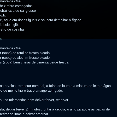
manteiga c/sal
de zimbro esmagadas
(chá) rasa de sal grosso
q.b.
ite, água em doses iguais e sal para demolhar o fígado
e bolo inglês
etro de cozinha
a
manteiga c/sal
r (sopa) de tomilho fresco picado
r (sopa) de alecrim fresco picado
es (sopa) bem cheias de pimenta verde fresca
s e veios, temperar com sal, a folha de louro e a mistura de leite e água
po de molho tira o travo amargo ao fígado.
u no microondas sem deixar ferver, reservar.
a, deixar ferver 2 minutos, juntar a cebola, o alho picado e as bagas de
retirar do lume e deixar amornar.