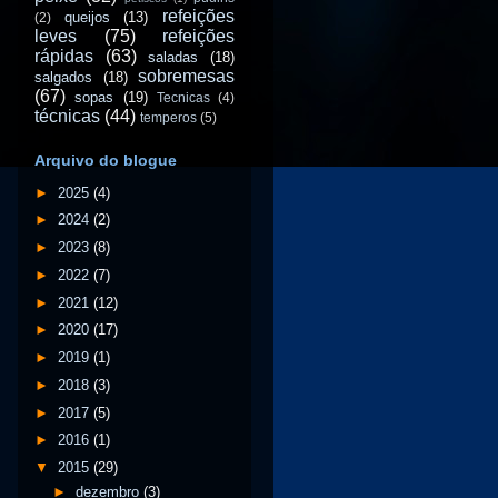
refeições
queijos
(13)
(2)
leves
(75)
refeições
rápidas
(63)
saladas
(18)
sobremesas
salgados
(18)
(67)
sopas
(19)
Tecnicas
(4)
técnicas
(44)
temperos
(5)
Arquivo do blogue
►
2025
(4)
►
2024
(2)
►
2023
(8)
►
2022
(7)
►
2021
(12)
►
2020
(17)
►
2019
(1)
►
2018
(3)
►
2017
(5)
►
2016
(1)
▼
2015
(29)
►
dezembro
(3)