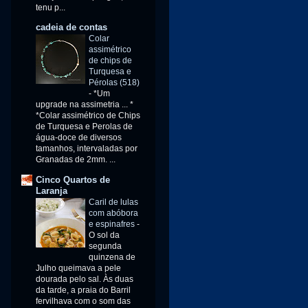
tenu p...
cadeia de contas
Colar
assimétrico
de chips de
Turquesa e
Pérolas (518)
-
*Um
upgrade na assimetria ... *
*Colar assimétrico de Chips
de Turquesa e Perolas de
água-doce de diversos
tamanhos, intervaladas por
Granadas de 2mm. ...
Cinco Quartos de
Laranja
Caril de lulas
com abóbora
e espinafres
-
O sol da
segunda
quinzena de
Julho queimava a pele
dourada pelo sal. Às duas
da tarde, a praia do Barril
fervilhava com o som das