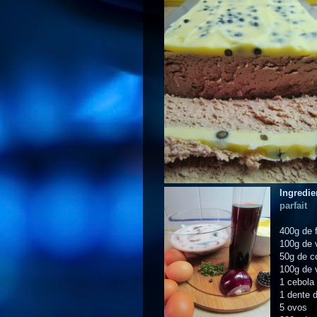
Ingredie
parfait
400g de 
100g de 
50g de c
100g de 
1 cebola
1 dente 
5 ovos