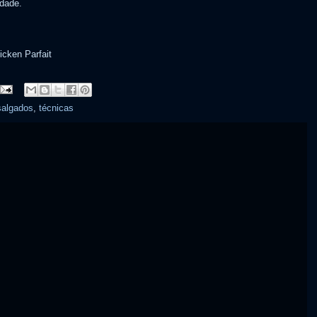
idade.
cken Parfait
salgados
,
técnicas