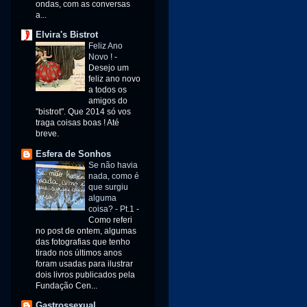
ondas, com as conversas
a...
Elvira's Bistrot
Feliz Ano
Novo !
-
Desejo um
feliz ano novo
a todos os
amigos do
"bistrot". Que 2014 só vos
traga coisas boas ! Até
breve.
Esfera de Sonhos
Se não havia
nada, como é
que surgiu
alguma
coisa? - Pt.1
-
Como referi
no post de ontem, algumas
das fotografias que tenho
tirado nos últimos anos
foram usadas para ilustrar
dois livros publicados pela
Fundação Cen...
Gastrossexual