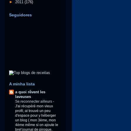
►
2011
(176)
Seguidores
A minha lista
a quoi rêvent les
laveuses
Se reconnecter ailleurs
-
J'ai récupéré mon vieux
profil, ai trouvé un peu
d'espace pour y héberger
un blog ( mon 3ème, mon
4ème même si on ajoute le
bref journal de pirogue,