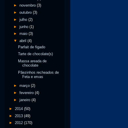
►
novembro
(3)
►
outubro
(3)
►
julho
(2)
►
junho
(1)
►
maio
(3)
▼
abril
(4)
Parfait de figado
Tarte de chocolate(s)
Massa areada de
chocolate
Pãezinhos recheados de
Feta e ervas
►
março
(2)
►
fevereiro
(4)
►
janeiro
(4)
►
2014
(50)
►
2013
(49)
►
2012
(170)